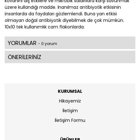
kovanını dış etkilere ve mikrobik saldırılara karşı savunmak
üzere kullandığı madde. İnanılmaz antibiyotik etkisinin
insanlarda da faydaları gözlemlendi. Buna yan etkisi
olmayan doğal antibiyotik diyebilmek de çok mümkün.
10x10 tek kullanımlık cam flakonlarda.
YORUMLAR
- 0 yorum
ÖNERİLERİNİZ
KURUMSAL
Hikayemiz
İletişim
İletişim Formu
ÜRÜNLER