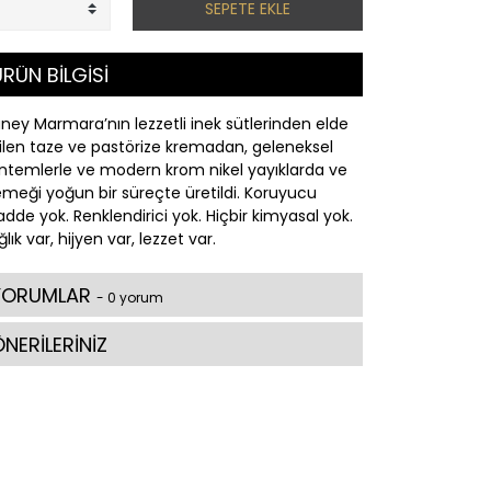
SEPETE EKLE
RÜN BİLGİSİ
ney Marmara’nın lezzetli inek sütlerinden elde
ilen taze ve pastörize kremadan, geleneksel
ntemlerle ve modern krom nikel yayıklarda ve
emeği yoğun bir süreçte üretildi. Koruyucu
dde yok. Renklendirici yok. Hiçbir kimyasal yok.
lık var, hijyen var, lezzet var.
YORUMLAR
- 0 yorum
NERİLERİNİZ