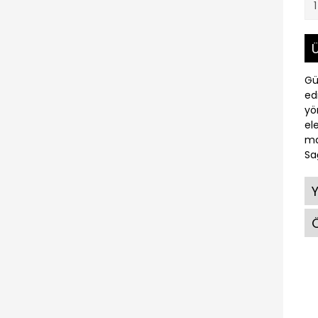
Ü
Gü
ed
yö
el
ma
Sağ
Ö