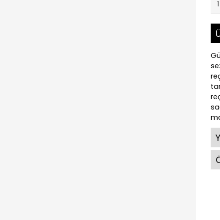
Ü
Gü
se
re
ta
re
sa
ma
Ö