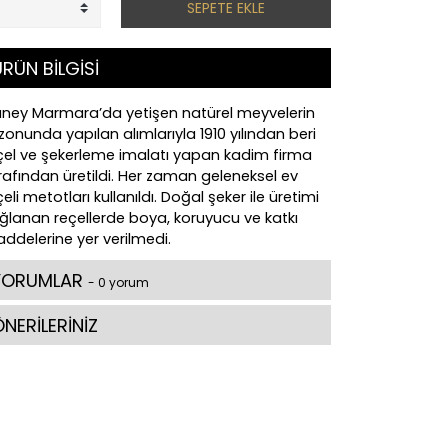
SEPETE EKLE
RÜN BİLGİSİ
ney Marmara’da yetişen natürel meyvelerin
zonunda yapılan alımlarıyla 1910 yılından beri
çel ve şekerleme imalatı yapan kadim firma
rafından üretildi. Her zaman geleneksel ev
çeli metotları kullanıldı. Doğal şeker ile üretimi
ğlanan reçellerde boya, koruyucu ve katkı
ddelerine yer verilmedi.
YORUMLAR
- 0 yorum
NERİLERİNİZ